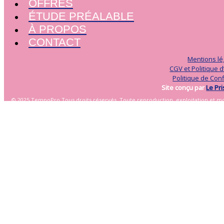
OFFRES
ÉTUDE PRÉALABLE
À PROPOS
CONTACT
Mentions lé
CGV et Politique 
Politique de Conf
Site conçu par
Le Pr
© 2025 TempoPro.Tous droits réservés. Toute reproduction, exploitation et modi
préalabl
ACCUEIL
ÉTUDE PRÉALABLE
OFFRE TEMPO
OFFRE TEMPO À LA CARTE
OFFRE RÉSILIENCE PRO
À PROPOS
RDV ETUDE PREALABLE