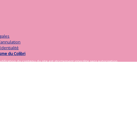
gales
d’annulation
identialité
isme du Colibri
fication du contenu du site est strictement interdite sans autorisation
e.