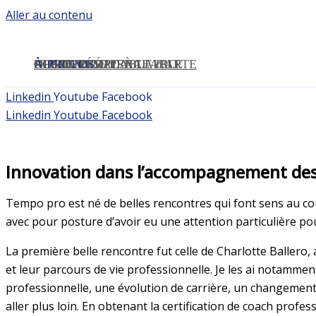
Aller au contenu
ACCUEIL
ÉTUDE PRÉALABLE
OFFRE TEMPO
OFFRE TEMPO À LA CARTE
OFFRE RÉSILIENCE PRO
À PROPOS
RDV ETUDE PREALABLE
CONTACT
Linkedin
Youtube
Facebook
Linkedin
Youtube
Facebook
Innovation dans l’accompagnement des 
Tempo pro est né de belles rencontres qui font sens au co
avec pour posture d’avoir eu une attention particulière pour
La première belle rencontre fut celle de Charlotte Ballero, av
et leur parcours de vie professionnelle. Je les ai notamm
professionnelle, une évolution de carrière, un changement de
aller plus loin.
En obtenant la certification de coach profess